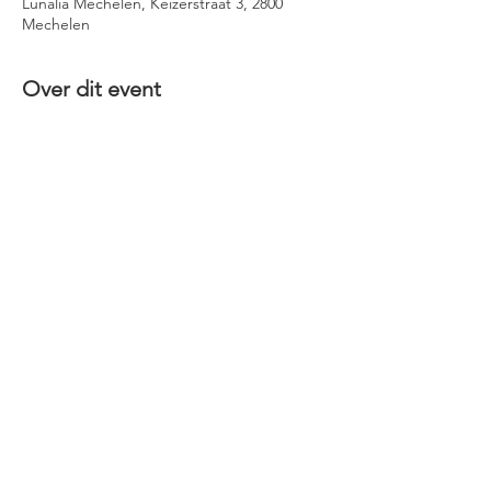
Lunalia Mechelen, Keizerstraat 3, 2800
Mechelen
Over dit event
Share This Event
©
2020-2026
Early Music & beyond |
earlymusicandbeyond@gmail.com