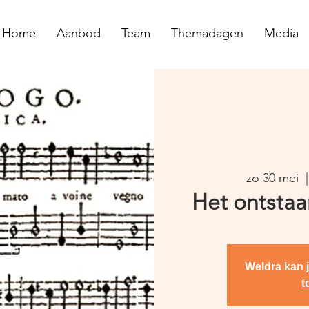
Home
Aanbod
Team
Themadagen
Media
zo 30 mei
  |
Het ontstaa
Weldra kan 
t