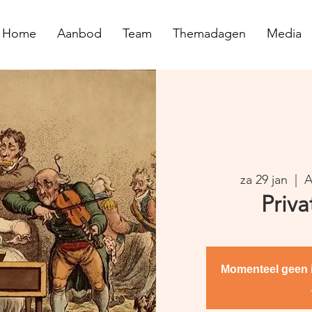
Home
Aanbod
Team
Themadagen
Media
za 29 jan
  |  
A
Priva
Momenteel geen i