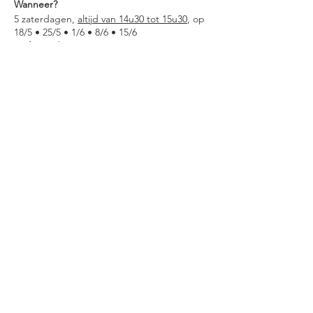
Wanneer?
5 zaterdagen,
altijd van 14u30 tot 15u30
, op
18/5 • 25/5 • 1/6 • 8/6 • 15/6
Oef, net dan is er geen scouts in Jette!
Je kan je voor de volledige lessenreeks
inschrijven, of enkele data uitkiezen.
De MYSTERY BOX is
GRATIS!
Waar?
Abdij van Dielegem, J. Tiebackxstraat 14 te
Jette
Kom je graag op een andere dag langs voor
een proefles? Mail ons op
earlymusicandbeyond@gmail.com
!
Share This Event