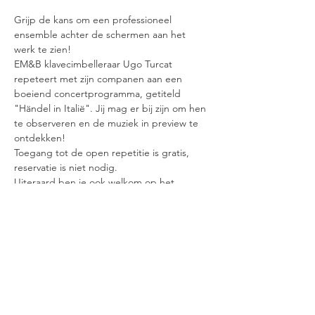
Grijp de kans om een professioneel 
ensemble achter de schermen aan het 
werk te zien! 
EM&B klavecimbelleraar Ugo Turcat 
repeteert met zijn companen aan een 
boeiend concertprogramma, getiteld 
"Händel in Italië". Jij mag er bij zijn om hen 
te observeren en de muziek in preview te 
ontdekken!
Toegang tot de open repetitie is gratis, 
reservatie is niet nodig.
Uiteraard ben je ook welkom op het 
concert zelf: 
Do. 20/6 om 19u30
Finisterraekerk te Brussel
inkom gratis!
https://www.amadeusandco.com/gratis-
concert.html