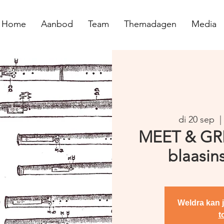
Home
Aanbod
Team
Themadagen
Media
di 20 sep
  |
MEET & GRE
blaasin
Weldra kan j
t