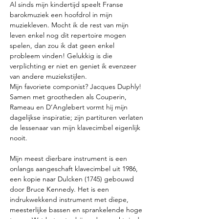
Al sinds mijn kindertijd speelt Franse 
barokmuziek een hoofdrol in mijn 
muziekleven. Mocht ik de rest van mijn 
leven enkel nog dit repertoire mogen 
spelen, dan zou ik dat geen enkel 
probleem vinden! Gelukkig is die 
verplichting er niet en geniet ik evenzeer 
van andere muziekstijlen. 
Mijn favoriete componist? Jacques Duphly! 
Samen met grootheden als Couperin, 
Rameau en D’Anglebert vormt hij mijn 
dagelijkse inspiratie; zijn partituren verlaten 
de lessenaar van mijn klavecimbel eigenlijk 
nooit.
Mijn meest dierbare instrument is een 
onlangs aangeschaft klavecimbel uit 1986, 
een kopie naar Dulcken (1745) gebouwd 
door Bruce Kennedy. Het is een 
indrukwekkend instrument met diepe, 
meesterlijke bassen en sprankelende hoge 