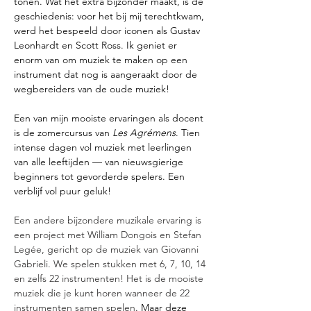
tonen. Wat het extra bijzonder maakt, is de 
geschiedenis: voor het bij mij terechtkwam, 
werd het bespeeld door iconen als Gustav 
Leonhardt en Scott Ross. Ik geniet er 
enorm van om muziek te maken op een 
instrument dat nog is aangeraakt door de 
wegbereiders van de oude muziek!
Een van mijn mooiste ervaringen als docent 
is de zomercursus van 
Les Agrémens
. Tien 
intense dagen vol muziek met leerlingen 
van alle leeftijden — van nieuwsgierige 
beginners tot gevorderde spelers. Een 
verblijf vol puur geluk!  
Een andere bijzondere muzikale ervaring is 
een project met William Dongois en Stefan 
Legée, gericht op de muziek van Giovanni 
Gabrieli. We spelen stukken met 6, 7, 10, 14 
en zelfs 22 instrumenten! Het is de mooiste 
muziek die je kunt horen wanneer de 22 
instrumenten samen spelen
. Maar deze 